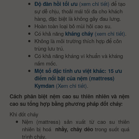
(xem chi tiết)
để tạo
Độ đàn hồi tối ưu
sự dễ chịu, thoải mái tối đa cho khách
hàng, đặc biệt là không gây đau lưng.
Hoàn toàn loại bỏ mùi hôi cao su.
Có khả năng
(xem chi tiết)
.
kháng cháy
Không là môi trường thích hợp để côn
trùng lưu trú.
Có khả năng kháng vi khuẩn và kháng
nấm mốc.
Một số đặc tính ưu việt khác: 15 ưu
điểm nổi bật của nệm (mattress)
(Xem chi tiết)
.
Kymdan
Cách phân biệt nệm cao su thiên nhiên và nệm
cao su tổng hợp bằng phương pháp đốt cháy:
Khi đốt cháy
Nệm (mattress) sản xuất từ cao su thiên
nhiên bị hoá
trong suốt quá
nhầy, chảy dẻo
trình cháy.