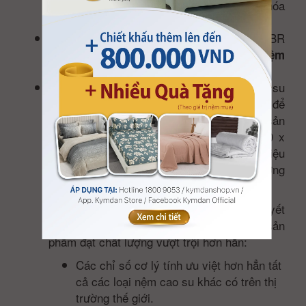
đã chứng minh trên thực tế và hệ số lão hóa
đo được lớn hơn 0.86.
Đối với nệm chế tạo từ hỗn hợp NR và SBR
sẽ nhận được đặc tính trung gian so với
nệm
.
100% NR hay 100% SBR
Nệm Kymdan được chế tạo từ latex cao su
thiên nhiên theo qui trình chiết lọc khắt khe để
có được nguyên liệu latex tốt nhất (để sản
xuất ra một tấm nệm Kymdan Deluxe 160 x
200 x 15 cm thì trung bình cần nguyên liệu
latex khai thác từ 440 cây cao su trưởng
thành).
Từ latex cao su thiên nhiên, cùng với bí quyết
xử lý nguyên liệu, Kymdan cho ra đời các sản
phẩm đạt chất lượng vượt trội hơn hẳn:
Các chỉ số cơ lý tính ưu việt hơn hẳn tất
cả các loại nệm cao su khác có trên thị
trường thế giới.