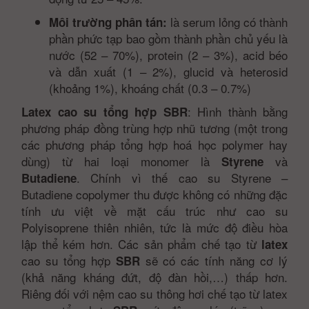
là serum lỏng có thành
Môi trường phân tán:
phần phức tạp bao gồm thành phần chủ yếu là
nước (52 – 70%), protein (2 – 3%), acid béo
và dẫn xuất (1 – 2%), glucid và heterosid
(khoảng 1%), khoáng chất (0.3 – 0.7%)
: Hình thành bằng
Latex cao su tổng hợp SBR
phương pháp đồng trùng hợp nhũ tương (một trong
các phương pháp tổng hợp hoá học polymer hay
dùng) từ hai loại monomer là
và
Styrene
. Chính vì thế cao su Styrene –
Butadiene
Butadiene copolymer thu được không có những đặc
tính ưu việt về mặt cấu trúc như cao su
Polyisoprene thiên nhiên, tức là mức độ điều hòa
lập thể kém hơn. Các sản phẩm chế tạo từ
latex
cao su tổng hợp
sẽ có các tính năng cơ lý
SBR
(khả năng kháng đứt, độ đàn hồi,…) thấp hơn.
Riêng đối với nệm cao su thông hơi chế tạo từ latex