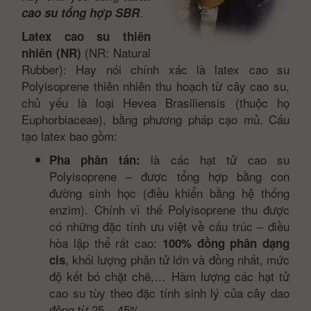
.
cao su tổng hợp SBR
Latex cao su thiên
(NR: Natural
nhiên (NR)
Rubber): Hay nói chính xác là latex cao su
Polyisoprene thiên nhiên thu hoạch từ cây cao su,
chủ yếu là loại Hevea Brasiliensis (thuộc họ
Euphorbiaceae), bằng phương pháp cạo mủ. Cấu
tạo latex bao gồm:
là các hạt tử cao su
Pha phân tán:
Polyisoprene – được tổng hợp bằng con
đường sinh học (điều khiển bằng hệ thống
enzim). Chính vì thế Polyisoprene thu được
có những đặc tính ưu việt về cấu trúc – điều
hòa lập thể rất cao:
100% đồng phân dạng
, khối lượng phân tử lớn và đồng nhất, mức
cis
độ kết bó chặt chẽ,… Hàm lượng các hạt tử
cao su tùy theo đặc tính sinh lý của cây dao
động từ 25 – 45%.