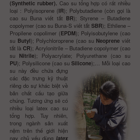
Cao su tổng hợp có rất nhiều
(Synthetic rubber).
loại : Polyisoprene (
); Polybutadiene (còn gọi là
IR
cao su Buna viết tắt
); Styrene – Butadiene
BR
copolymer (cao su Buna-S viết tắt
); Ethilene –
SBR
Propilene copolimer (
); Polyisobutylene (cao
EPDM
su
); Polychloroprene (cao su
viết
Butyl
Neoprene
tắt là
); Acrylonitrile – Butadiene copolymer (cao
CR
su
); Polyacrylate; Polyurethane (cao su
Nitrile
); Polysilicone (cao su
);…
Mỗi loại cao
PU
Silicone
su này đều chứa đựng
các đặc trưng kỹ thuật
riêng do sự khác biệt về
bản chất cấu tạo giữa
chúng. Tương ứng sẽ có
nhiều loại latex cao su
tổng hợp. Tuy nhiên,
trong ngành sản xuất
nệm
trên thế giới
hiện
nay chủ yếu dùng
latex