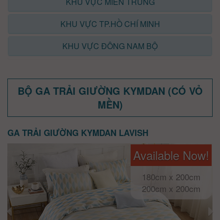
KHU VỰC MIỀN TRUNG
KHU VỰC TP.HỒ CHÍ MINH
KHU VỰC ĐÔNG NAM BỘ
BỘ GA TRẢI GIƯỜNG KYMDAN (CÓ VỎ
MỀN)
GA TRẢI GIƯỜNG KYMDAN LAVISH
Available Now!
180cm x 200cm
200cm x 200cm