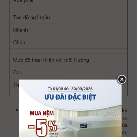
Tốc độ ngả màu
Nhanh
Chậm
Mức độ thân thiện với môi trường
Cao
Thấp
có đặc tính kỹ
Latex cao su thiên nhiên
thuật độ chịu lão hóa kém hơn latex cao su
tổng hợp, nhưng với công thức đặc biệt của
sẽ cho ra độ bền trung bình 25 năm,
Kymdan