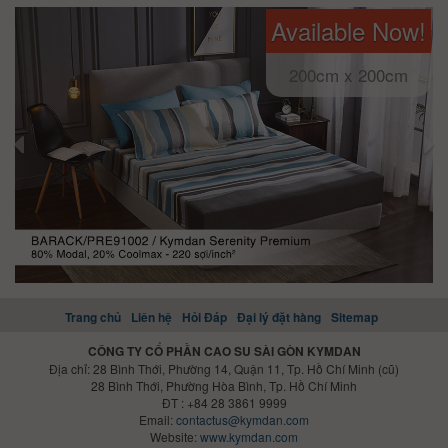
Available Now!
200cm x 200cm
Trang chủ
Liên hệ
Hỏi Đáp
Đại lý đặt hàng
Sitemap
CÔNG TY CỔ PHẦN CAO SU SÀI GÒN KYMDAN
Địa chỉ: 28 Bình Thới, Phường 14, Quận 11, Tp. Hồ Chí Minh (cũ)
28 Bình Thới, Phường Hòa Bình, Tp. Hồ Chí Minh
ĐT : +84 28 3861 9999
Email:
contactus@kymdan.com
Website:
www.kymdan.com