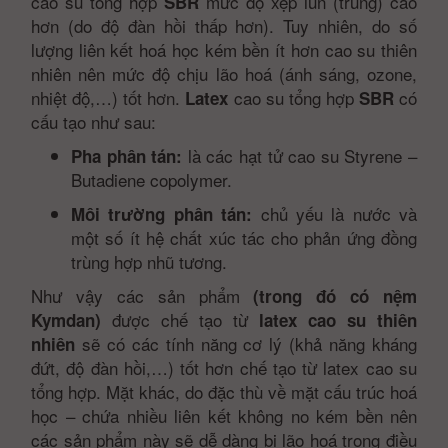
cao su tổng hợp
mức độ xẹp lún (trũng) cao
SBR
hơn (do độ đàn hồi thấp hơn). Tuy nhiên, do số
lượng liên kết hoá học kém bền ít hơn cao su thiên
nhiên nên mức độ chịu lão hoá (ánh sáng, ozone,
nhiệt độ,…) tốt hơn.
cao su tổng hợp
có
Latex
SBR
cấu tạo như sau:
là các hạt tử cao su Styrene –
Pha phân tán:
Butadiene copolymer.
chủ yếu là nước và
Môi trường phân tán:
một số ít hệ chất xúc tác cho phản ứng đồng
trùng hợp nhũ tương.
Như vậy các sản phẩm
(trong đó có nệm
được chế tạo từ
Kymdan)
latex cao su thiên
sẽ có các tính năng cơ lý (khả năng kháng
nhiên
đứt, độ đàn hồi,…) tốt hơn chế tạo từ latex cao su
tổng hợp. Mặt khác, do đặc thù về mặt cấu trúc hoá
học – chứa nhiều liên kết không no kém bền nên
các sản phẩm này sẽ dễ dàng bị lão hoá trong điều