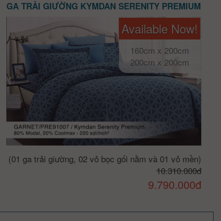
GA TRẢI GIƯỜNG KYMDAN SERENITY PREMIUM
Available Now!
160cm x 200cm
200cm x 200cm
(01 ga trải giường, 02 vỏ bọc gối nằm và 01 vỏ mền)
10.310.000đ
9.790.000đ