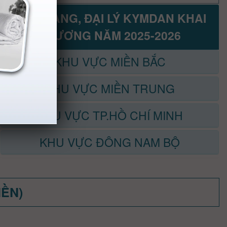
CỬA HÀNG, ĐẠI LÝ KYMDAN KHAI
TRƯƠNG NĂM 2025-2026
KHU VỰC MIỀN BẮC
KHU VỰC MIỀN TRUNG
KHU VỰC TP.HỒ CHÍ MINH
KHU VỰC ĐÔNG NAM BỘ
MỀN)