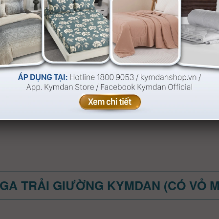
GA TRẢI GIƯỜNG KYMDAN (CÓ VỎ 