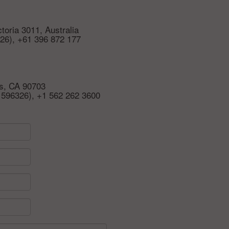
toria 3011, Australia
26), +61 396 872 177
os, CA 90703
 596326), +1 562 262 3600