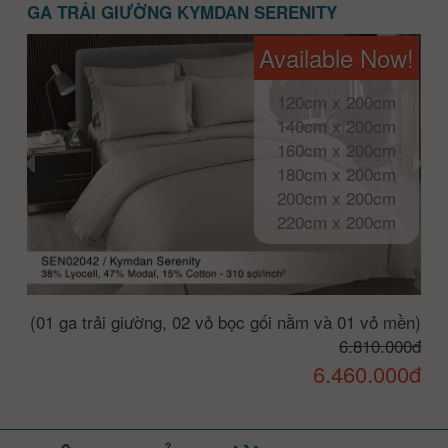
GA TRẢI GIƯỜNG KYMDAN SERENITY
Available Now!
120cm x 200cm
140cm x 200cm
160cm x 200cm
180cm x 200cm
200cm x 200cm
220cm x 200cm
(01 ga trải giường, 02 vỏ bọc gối nằm và 01 vỏ mền)
6.810.000đ
6.460.000đ