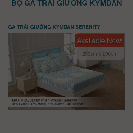
BỘ GA TRẢI GIƯỜNG KYMDAN
GA TRẢI GIƯỜNG KYMDAN SERENITY
Available Now!
200cm x 200cm