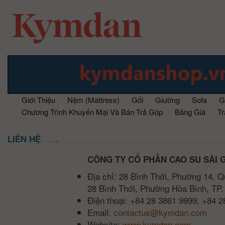
Giới Thiệu
Nệm (Mattress)
Gối
Giường
Sofa
G
Chương Trình Khuyến Mại Và Bán Trả Góp
Bảng Giá
T
LIÊN HỆ
CÔNG TY CỔ PHẦN CAO SU SÀI 
Địa chỉ: 28 Bình Thới, Phường 14, Q
28 Bình Thới, Phường Hòa Bình, TP.
Điện thoại: +84 28 3861 9999, +84 
Email:
contactus@kymdan.com
Website:
www.kymdan.com