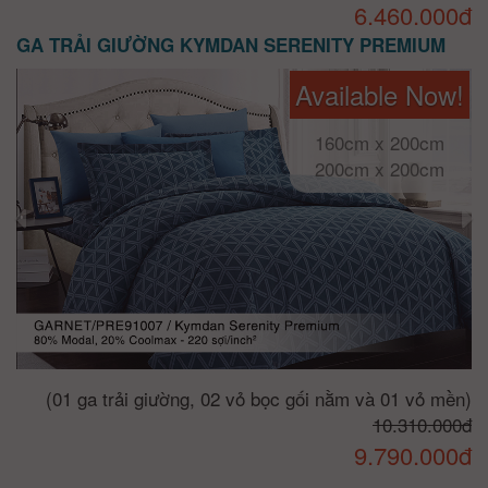
6.460.000đ
GA TRẢI GIƯỜNG KYMDAN SERENITY PREMIUM
Available Now!
160cm x 200cm
200cm x 200cm
(01 ga trải giường, 02 vỏ bọc gối nằm và 01 vỏ mền)
10.310.000đ
9.790.000đ