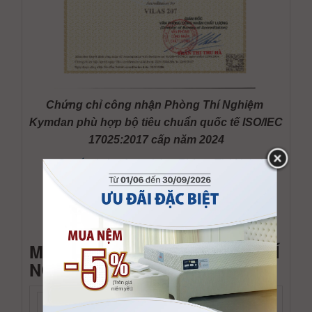
Chứng chỉ công nhận Phòng Thí Nghiệm 
Kymdan phù hợp bộ tiêu chuẩn quốc tế ISO/IEC 
17025:2017 cấp năm 2024
Quyết định công nhận "Phòng Thí Nghiệm
Kymdan phù hợp bộ tiêu chuẩn quốc tế
ISO/IEC 17025:2017, số hiệu VILAS 207"
Danh mục phép thử được công nhận
MỘT SỐ HÌNH ẢNH PHÒNG THÍ
:
NGHIỆM KYMDAN
Phòng Kiểm tra chất lượng nguyên liệu: