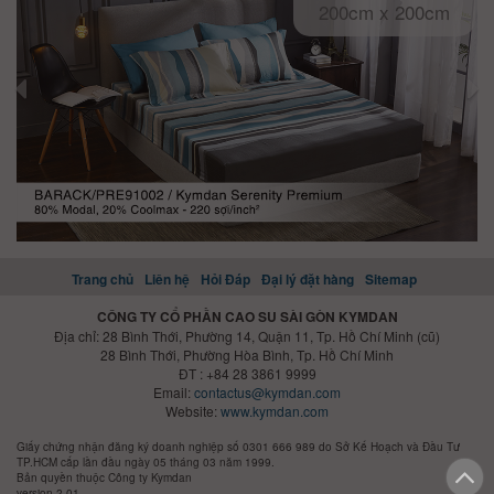
200cm x 200cm
Trang chủ
Liên hệ
Hỏi Đáp
Đại lý đặt hàng
Sitemap
CÔNG TY CỔ PHẦN CAO SU SÀI GÒN KYMDAN
Địa chỉ: 28 Bình Thới, Phường 14, Quận 11, Tp. Hồ Chí Minh (cũ)
28 Bình Thới, Phường Hòa Bình, Tp. Hồ Chí Minh
ĐT : +84 28 3861 9999
Email:
contactus@kymdan.com
Website:
www.kymdan.com
Giấy chứng nhận đăng ký doanh nghiệp số 0301 666 989 do Sở Kế Hoạch và Đầu Tư
TP.HCM cấp lần đầu ngày 05 tháng 03 năm 1999.
Bản quyền thuộc Công ty Kymdan
version 2.01