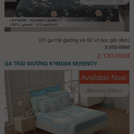
(01 ga trải giường và 02 vỏ bọc gối nằm)
2.252.000đ
2.130.000đ
GA TRẢI GIƯỜNG KYMDAN SERENITY
Available Now!
200cm x 200cm