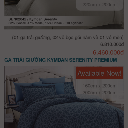
220cm x 200cm
(01 ga trải giường, 02 vỏ bọc gối nằm và 01 vỏ mền)
6.810.000đ
6.460.000đ
GA TRẢI GIƯỜNG KYMDAN SERENITY PREMIUM
Available Now!
160cm x 200cm
200cm x 200cm