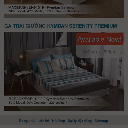
GA TRẢI GIƯỜNG KYMDAN SERENITY PREMIUM
Available Now!
200cm x 200cm
Trang chủ
Liên hệ
Hỏi Đáp
Đại lý đặt hàng
Sitemap