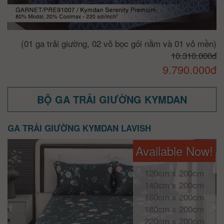
(01 ga trải giường, 02 vỏ bọc gối nằm và 01 vỏ mền)
10.310.000đ
9.790.000đ
BỘ GA TRẢI GIƯỜNG KYMDAN
GA TRẢI GIƯỜNG KYMDAN LAVISH
Available Now!
120cm x 200cm
140cm x 200cm
160cm x 200cm
180cm x 200cm
220cm x 200cm