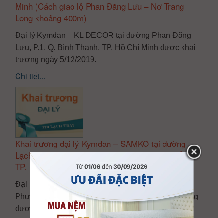
Minh (Cách giao lộ Phan Đăng Lưu – Nơ Trang
Long khoảng 400m)
Đại lý Kymdan – KL DECOR tại đường Phan Đăng
Lưu, P.1, Q. Bình Thạnh, TP. Hồ Chí Minh được khai
trương ngày 5/12/2019.
Chi tiết...
Khai trương đại lý Kymdan – SAMKO tại đường
Lạch Tray, Phường Lạch Tray, Quận Ngô Quyền,
TP. Hải Phòng (cách cầu vượt Lạch Tray 150m)
Đại lý Kymdan – SAMKO tại đường Lạch Tray,
Phường Lạch Tray, Quận Ngô Quyền, TP. Hải Phòng
được khai trương ngày 10/11/2018.