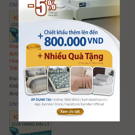
Chi tiết...
Khai trương đại lý Kymdan – DŨNG SANG tại
đường Lê Lợi, Khóm 2, TT. Khe Sanh, H. Hướng
Hóa, T. Quảng Trị (cách giao lộ Lê Lợi – Nguyễn
Trãi 50m)
Đại lý Kymdan - DŨNG SANG tại đường Lê Lợi,
Khóm 2, TT. Khe Sanh, H. Hướng Hóa, T. Quảng Trị
được khai trương ngày 10/01/2018
Chi tiết...