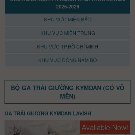
2025-2026
KHU VỰC MIỀN BẮC
KHU VỰC MIỀN TRUNG
KHU VỰC TP.HỒ CHÍ MINH
KHU VỰC ĐÔNG NAM BỘ
BỘ GA TRẢI GIƯỜNG KYMDAN (CÓ VỎ
MỀN)
GA TRẢI GIƯỜNG KYMDAN LAVISH
Available Now!