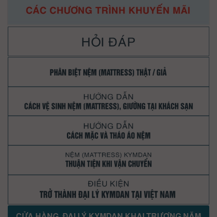
CỬA HÀNG, ĐẠI LÝ KYMDAN KHAI TRƯƠNG NĂM