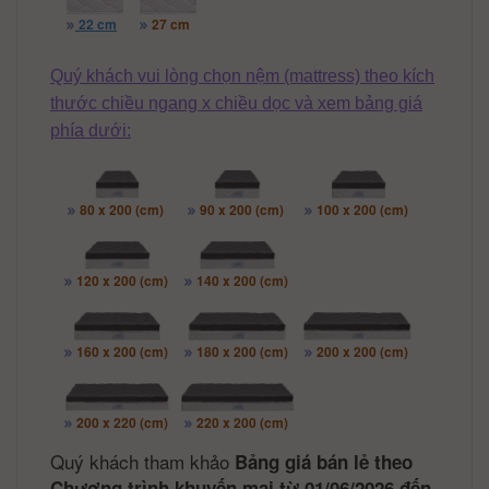
22 cm
27 cm
Quý khách vui lòng chọn nệm (mattress) theo kích
thước chiều ngang x chiều dọc và xem bảng giá
phía dưới:
80 x 200 (cm)
90 x 200 (cm)
100 x 200 (cm)
120 x 200 (cm)
140 x 200 (cm)
160 x 200 (cm)
180 x 200 (cm)
200 x 200 (cm)
200 x 220 (cm)
220 x 200 (cm)
Quý khách tham khảo
Bảng giá bán lẻ theo
Chương trình khuyến mại từ 01/06/2026 đến