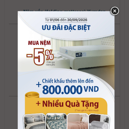
Nệm xếp (folding mattress) Kymdan
UltimateCare+
Nệm (mattress) Kymdan Y tế vỏ bọc
UltimateCare+