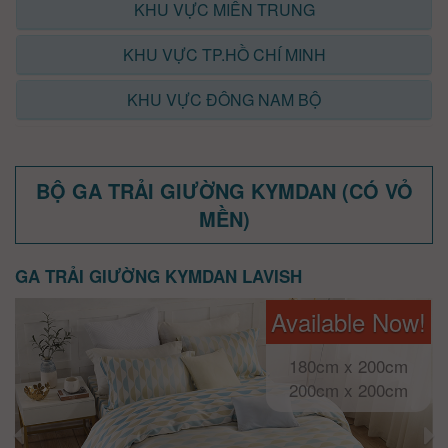
KHU VỰC MIỀN TRUNG
KHU VỰC TP.HỒ CHÍ MINH
KHU VỰC ĐÔNG NAM BỘ
BỘ GA TRẢI GIƯỜNG KYMDAN (CÓ VỎ
MỀN)
GA TRẢI GIƯỜNG KYMDAN LAVISH
Available Now!
180cm x 200cm
200cm x 200cm