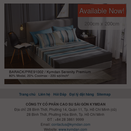
Available Now!
200cm x 200cm
Trang chủ
Liên hệ
Hỏi Đáp
Đại lý đặt hàng
Sitemap
CÔNG TY CỔ PHẦN CAO SU SÀI GÒN KYMDAN
Địa chỉ: 28 Bình Thới, Phường 14, Quận 11, Tp. Hồ Chí Minh (cũ)
28 Bình Thới, Phường Hòa Bình, Tp. Hồ Chí Minh
ĐT : +84 28 3861 9999
Email:
contactus@kymdan.com
Website:
www.kymdan.com