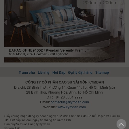
200cm x 200cm
Trang chủ
Liên hệ
Hỏi Đáp
Đại lý đặt hàng
Sitemap
CÔNG TY CỔ PHẦN CAO SU SÀI GÒN KYMDAN
Địa chỉ: 28 Bình Thới, Phường 14, Quận 11, Tp. Hồ Chí Minh (cũ)
28 Bình Thới, Phường Hòa Bình, Tp. Hồ Chí Minh
ĐT : +84 28 3861 9999
Email:
contactus@kymdan.com
Website:
www.kymdan.com
Giấy chứng nhận đăng ký doanh nghiệp số 0301 666 989 do Sở Kế Hoạch và Đầu Tư
TP.HCM cấp lần đầu ngày 05 tháng 03 năm 1999.
Bản quyền thuộc Công ty Kymdan
version 2.01