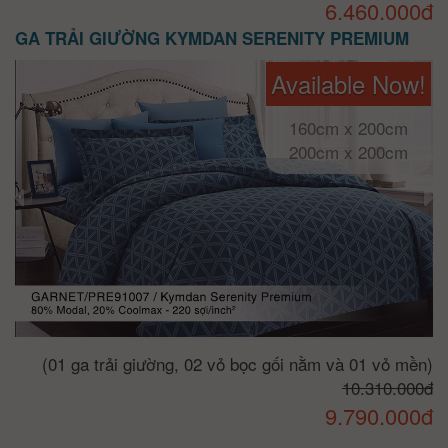
6.460.000đ
GA TRẢI GIƯỜNG KYMDAN SERENITY PREMIUM
Available Now!
160cm x 200cm
200cm x 200cm
(01 ga trải giường, 02 vỏ bọc gối nằm và 01 vỏ mền)
10.310.000đ
9.790.000đ