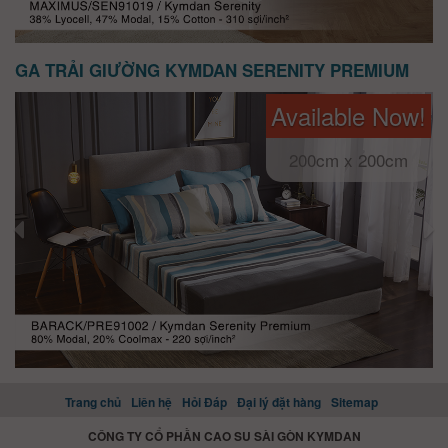
GA TRẢI GIƯỜNG KYMDAN SERENITY PREMIUM
Available Now!
200cm x 200cm
Trang chủ
Liên hệ
Hỏi Đáp
Đại lý đặt hàng
Sitemap
CÔNG TY CỔ PHẦN CAO SU SÀI GÒN KYMDAN