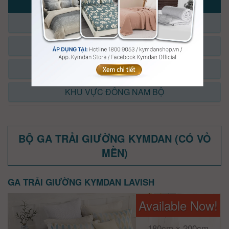
2025-2026
KHU VỰC MIỀN BẮC
KHU VỰC MIỀN TRUNG
KHU VỰC TP.HỒ CHÍ MINH
KHU VỰC ĐÔNG NAM BỘ
BỘ GA TRẢI GIƯỜNG KYMDAN (CÓ VỎ
MỀN)
GA TRẢI GIƯỜNG KYMDAN LAVISH
Available Now!
180cm x 200cm