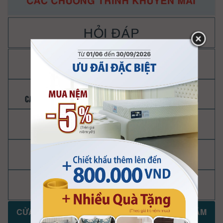
CỬA HÀNG, ĐẠI LÝ KYMDAN KHAI TRƯƠNG NĂM