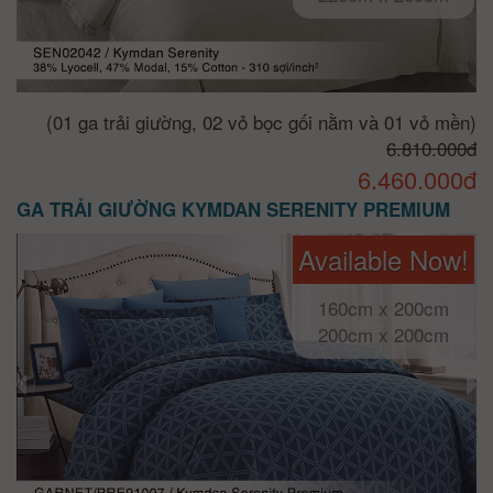
(01 ga trải giường, 02 vỏ bọc gối nằm và 01 vỏ mền)
6.810.000đ
6.460.000đ
GA TRẢI GIƯỜNG KYMDAN SERENITY PREMIUM
Available Now!
160cm x 200cm
200cm x 200cm