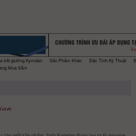
a trải giường Kymdan
Sản Phẩm Khác
Đặc Tính Kỹ Thuật
rang Mua Sắm
 sự cho một sản phẩm. Sofa Kymdan được tạo ra từ mousse