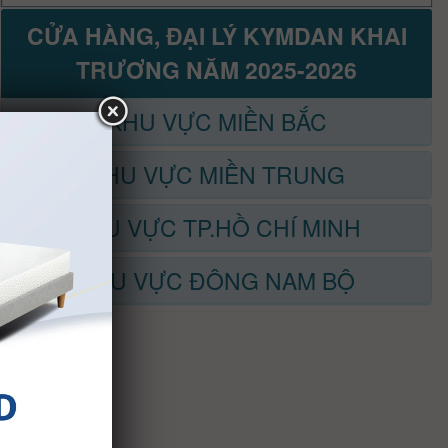
CỬA HÀNG, ĐẠI LÝ KYMDAN KHAI
TRƯƠNG NĂM 2025-2026
KHU VỰC MIỀN BẮC
KHU VỰC MIỀN TRUNG
KHU VỰC TP.HỒ CHÍ MINH
KHU VỰC ĐÔNG NAM BỘ