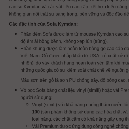
cao su Kymdan và các vật liệu cao cấp, kết hợp kiểu dáng 
không gian nội thất sự sang trọng, bền vững và độc đáo riê
Các đặc tính của Sofa Kymdan:
Phần đệm Sofa được làm từ mousse Kymdan cao su thi
độ êm ái bồng bềnh, không xẹp lún (trũng).
Phần khung được làm hoàn toàn bằng gỗ cao cấp đã 
Việt Nam. Gỗ được nhập khẩu từ USA, có xuất xứ rõ 
nhiên), do vậy khách hàng hoàn toàn yên tâm khi m
những quốc gia có sự kiểm soát chặt chẽ về nguồn g
Màu sơn trên gỗ là sơn PU chống trầy, độ bóng cao,
Vỏ bọc Sofa bằng chất liệu vinyl (simili) hoặc vải P
người sử dụng:
Vinyl (simili) với khả năng chống thấm nước tối
100
(sản phẩm không sử dụng các hóa chất và t
loại nặng, các chất cấm có khả năng gây ung thư,
Vải Premium được ứng dụng công nghệ chống vế