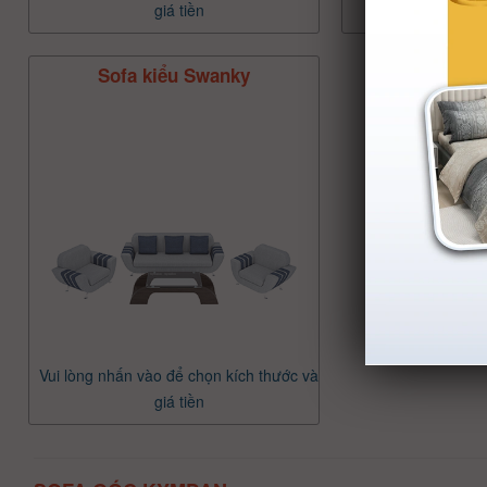
giá tiền
giá
Sofa kiểu Swanky
Vui lòng nhấn vào để chọn kích thước và
giá tiền