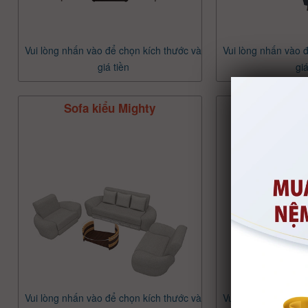
Vui lòng nhấn vào để chọn kích thước và
Vui lòng nhấn vào 
giá tiền
giá
Sofa kiểu Mighty
Sofa ki
Vui lòng nhấn vào để chọn kích thước và
Vui lòng nhấn vào 