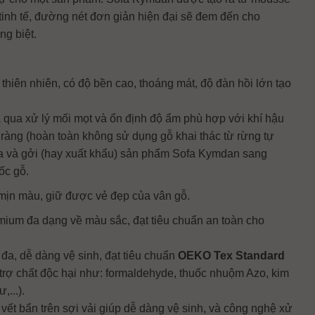
tinh tế, đường nét đơn giản hiện đại sẽ đem đến cho
ng biệt.
ên nhiên, có độ bền cao, thoáng mát, độ đàn hồi lớn tạo
qua xử lý mối mọt và ổn định độ ẩm phù hợp với khí hậu
ràng (hoàn toàn không sử dụng gỗ khai thác từ rừng tự
ua và gởi (hay xuất khẩu) sản phẩm Sofa Kymdan sang
ốc gỗ.
 mịn màu, giữ được vẻ đẹp của vân gỗ.
remium đa dạng về màu sắc, đạt tiêu chuẩn an toàn cho
 đa, dễ dàng vệ sinh, đạt tiêu chuẩn
OEKO Tex Standard
rợ chất độc hại như: formaldehyde, thuốc nhuộm Azo, kim
...).
t bẩn trên sợi vải giúp dễ dàng vệ sinh, và công nghệ xử