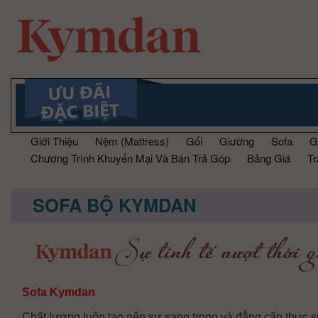
Giới Thiệu
Nệm (Mattress)
Gối
Giường
Sofa
G
Chương Trình Khuyến Mại Và Bán Trả Góp
Bảng Giá
T
SOFA BỘ KYMDAN
Sofa Kymdan
Chất lượng luôn tạo nên sự sang trọng và đẳng cấp thực