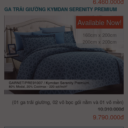
6.460.000đ
GA TRẢI GIƯỜNG KYMDAN SERENITY PREMIUM
Available Now!
160cm x 200cm
200cm x 200cm
(01 ga trải giường, 02 vỏ bọc gối nằm và 01 vỏ mền)
10.310.000đ
9.790.000đ