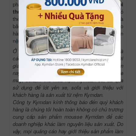
phẩm chất theo thời gian, giúp kéo dài được
tuổi
, thậm chí có
thọ của nệm trung bình 25 năm
thể đạt đến 30 năm nếu nệm được sử dụng và
bảo quản đúng theo hướng dẫn trong phiếu bảo
hành (
xem mục hướng dẫn sử dụng và bảo quản
nệm
).
Ở Việt Nam, do tuổi thọ của nệm Kymdan cao và
các tiêu chuẩn chất lượng thay đổi ít theo thời
gian (như độ đàn hồi, lực kéo đứt,...) nên hiện
nay có rất nhiều cơ sở tư nhân sản xuất yên xe
máy, sofa,... thu mua nệm Kymdan cũ, đã qua
sử dụng để lót yên xe, sofa và giới thiệu với
khách hàng là sản xuất từ nệm Kymdan.
Công ty Kymdan kính thông báo đến quý khách
hàng là chúng tôi hoàn toàn không có chủ trương
cung cấp sản phẩm mousse Kymdan để các
doanh nghiệp khác làm nguyên liệu sản xuất. Do
vậy, mọi quảng cáo hay giới thiệu sản phẩm làm