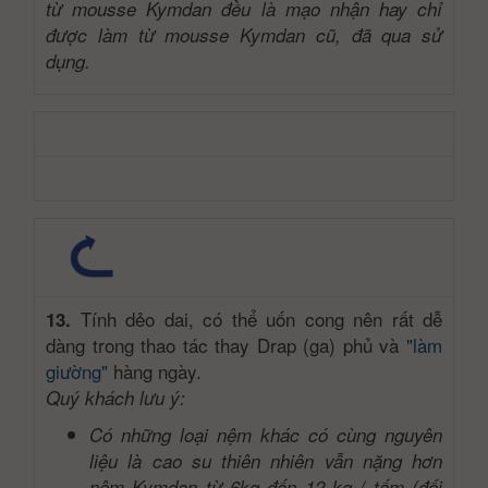
từ mousse Kymdan đều là mạo nhận hay chỉ
được làm từ mousse Kymdan cũ, đã qua sử
dụng.
Tính dẻo dai, có thể uốn cong nên rất dễ
13.
dàng trong thao tác thay Drap (ga) phủ và
"làm
giường"
hàng ngày.
Quý khách lưu ý:
Có những loại nệm khác có cùng nguyên
liệu là cao su thiên nhiên vẫn nặng hơn
nệm Kymdan từ 6kg đến 12 kg / tấm (đối