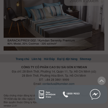
200cm x 200cm
Trang chủ
Liên hệ
Hỏi Đáp
Đại lý đặt hàng
Sitemap
CÔNG TY CỔ PHẦN CAO SU SÀI GÒN KYMDAN
Địa chỉ: 28 Bình Thới, Phường 14, Quận 11, Tp. Hồ Chí Minh (cũ)
28 Bình Thới, Phường Hòa Bình, Tp. Hồ Chí Minh
ĐT : +84 28 3861 9999
Email:
contactus@kymdan.com
Website:
www.kymdan.com
Giấy chứng nhận đăng ký doanh nghiệp số 0301 666 989 do Sở Kế Hoạch và Đầu Tư
TP.HCM cấp lần đầu ngày 05 tháng 03 năm 1999.
Bản quyền thuộc Công ty Kymdan
version 2.01