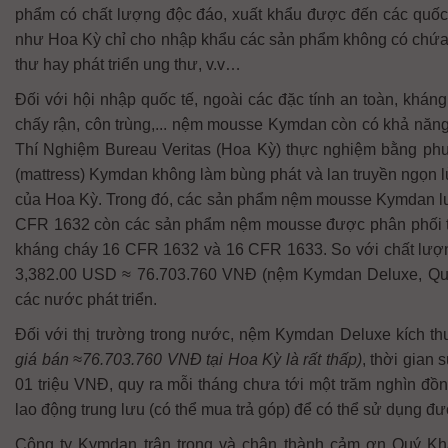
phẩm có chất lượng độc đáo, xuất khẩu được đến các quốc gi
như Hoa Kỳ chỉ cho nhập khẩu các sản phẩm không có chứa b
thư hay phát triển ung thư, v.v…
Đối với hội nhập quốc tế, ngoài các đặc tính an toàn, kháng
chấy rận, côn trùng,... nệm mousse Kymdan còn có khả nă
Thí Nghiệm Bureau Veritas (Hoa Kỳ) thực nghiệm bằng ph
(mattress) Kymdan không làm bùng phát và lan truyền ngọn 
của Hoa Kỳ. Trong đó, các sản phẩm nệm mousse Kymdan lưu 
CFR 1632 còn các sản phẩm nệm mousse được phân phối tại 
kháng cháy 16 CFR 1632 và 16 CFR 1633. So với chất lượn
3,382.00 USD ≈ 76.703.760 VNĐ (nệm Kymdan Deluxe, Queen
các nước phát triển.
Đối với thị trường trong nước, nệm Kymdan Deluxe kích 
giá bán ≈76.703.760 VNĐ tại Hoa Kỳ là rất thấp)
, thời gian 
01 triệu VNĐ, quy ra mỗi tháng chưa tới một trăm nghìn đồ
lao động trung lưu (có thể mua trả góp) để có thể sử dụng đ
Công ty Kymdan trân trọng và chân thành cảm ơn Quý Kh