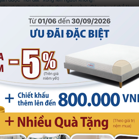
ớc giường (kích thước theo yêu cầu), Công ty có thể làm
Và thời gian đặt hàng là bao lâu?
 cảm ơn" bằng cách nào?
i nệm cũ lấy nệm mới, không biết hiện tại Công ty còn tổ
 tham gia được không?
fa
-
Bộ ga trải giường Kymdan
Quý Khách Hàng đã đặt các câu hỏi quan tâm đến sản
được nhu cầu thật sự của Quý Khách để đáp ứng và
y càng tốt hơn.