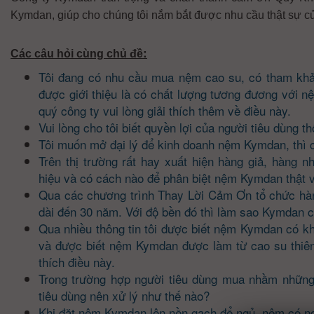
Kymdan, giúp cho chúng tôi nắm bắt được nhu cầu thật sự c
:
Các câu hỏi cùng chủ đề
Tôi đang có nhu cầu mua nệm cao su, có tham khảo 
được giới thiệu là có chất lượng tương đương với n
quý công ty vui lòng giải thích thêm về điều này.
Vui lòng cho tôi biết quyền lợi của người tiêu dùn
Tôi muốn mở đại lý để kinh doanh nệm Kymdan, thì c
Trên thị trường rất hay xuất hiện hàng giả, hàng
hiệu và có cách nào để phân biệt nệm Kymdan thật v
Qua các chương trình Thay Lời Cảm Ơn tổ chức hà
dài đến 30 năm. Với độ bền đó thì làm sao Kymdan 
Qua nhiều thông tin tôi được biết nệm Kymdan có k
và được biết nệm Kymdan được làm từ cao su thiên n
thích điều này.
Trong trường hợp người tiêu dùng mua nhầm những
tiêu dùng nên xử lý như thế nào?
Khi đặt nệm Kymdan lên nền gạch để ngủ, nệm có ng