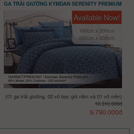
GA TRẢI GIƯỜNG KYMDAN SERENITY PREMIUM
Available Now!
160cm x 200cm
200cm x 200cm
(01 ga trải giường, 02 vỏ bọc gối nằm và 01 vỏ mền)
10.310.000đ
9.790.000đ