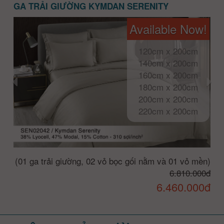
GA TRẢI GIƯỜNG KYMDAN SERENITY
Available Now!
120cm x 200cm
140cm x 200cm
160cm x 200cm
180cm x 200cm
200cm x 200cm
220cm x 200cm
(01 ga trải giường, 02 vỏ bọc gối nằm và 01 vỏ mền)
6.810.000đ
6.460.000đ