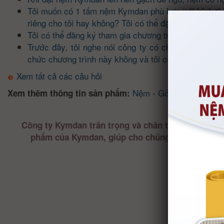
Tôi muốn có 1 tấm nệm Kymdan phù hợp với kích thư
riêng cho tôi hay không? Tôi có thể đặt hàng ở đâu? 
Tôi có thể đăng ký tham gia chương trình "Thay lời
Trước đây, tôi nghe nói công ty có chương trình đổ
chức chương trình này không và tôi có thể đăng ký
Xem tất cả các câu hỏi
Nệm
-
Gối
-
Giường
-
So
Xem thêm thông tin sản phẩm:
Công ty Kymdan trân trọng và chân thành cảm ơn 
phẩm của Kymdan, giúp cho chúng tôi nắm bắt 
phục vụ ngà