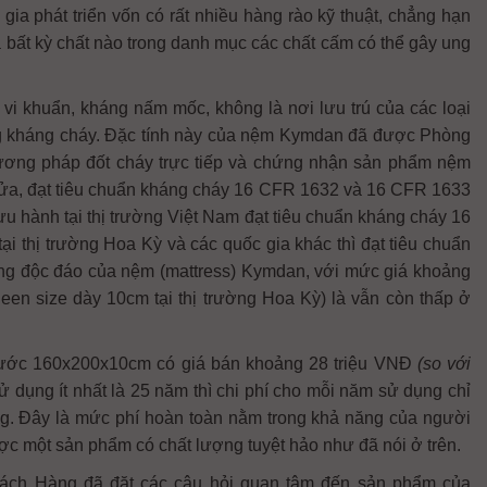
a phát triển vốn có rất nhiều hàng rào kỹ thuật, chẳng hạn
ất kỳ chất nào trong danh mục các chất cấm có thể gây ung
 vi khuẩn, kháng nấm mốc, không là nơi lưu trú của các loại
ng kháng cháy. Đặc tính này của nệm Kymdan đã được Phòng
ương pháp đốt cháy trực tiếp và chứng nhận sản phẩm nệm
lửa, đạt tiêu chuẩn kháng cháy 16 CFR 1632 và 16 CFR 1633
hành tại thị trường Việt Nam đạt tiêu chuẩn kháng cháy 16
thị trường Hoa Kỳ và các quốc gia khác thì đạt tiêu chuẩn
g độc đáo của nệm (mattress) Kymdan, với mức giá khoảng
 size dày 10cm tại thị trường Hoa Kỳ) là vẫn còn thấp ở
thước 160x200x10cm có giá bán khoảng 28 triệu VNĐ
(so với
sử dụng ít nhất là 25 năm thì chi phí cho mỗi năm sử dụng chỉ
ng. Đây là mức phí hoàn toàn nằm trong khả năng của người
ược một sản phẩm có chất lượng tuyệt hảo như đã nói ở trên.
ách Hàng đã đặt các câu hỏi quan tâm đến sản phẩm của