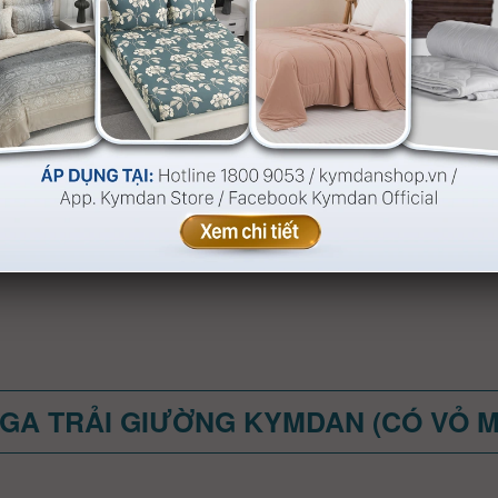
GA TRẢI GIƯỜNG KYMDAN (CÓ VỎ 