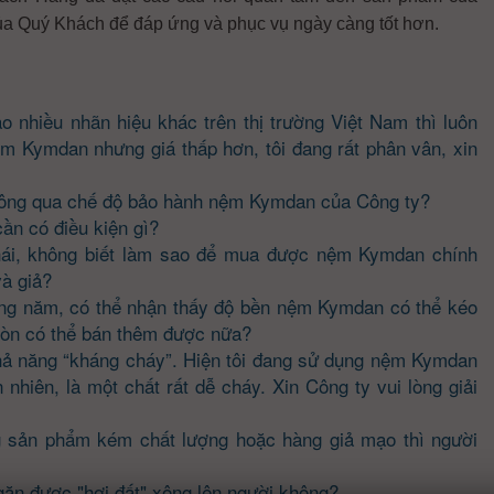
ủa Quý Khách để đáp ứng và phục vụ ngày càng tốt hơn.
nhiều nhãn hiệu khác trên thị trường Việt Nam thì luôn
ệm Kymdan nhưng giá thấp hơn, tôi đang rất phân vân, xin
g thông qua chế độ bảo hành nệm Kymdan của Công ty?
ần có điều kiện gì?
 nhái, không biết làm sao để mua được nệm Kymdan chính
à giả?
ng năm, có thể nhận thấy độ bền nệm Kymdan có thể kéo
còn có thể bán thêm được nữa?
hả năng “kháng cháy”. Hiện tôi đang sử dụng nệm Kymdan
hiên, là một chất rất dễ cháy. Xin Công ty vui lòng giải
 sản phẩm kém chất lượng hoặc hàng giả mạo thì người
ăn được "hơi đất" xông lên người không?