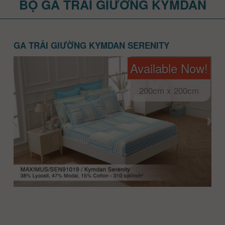
BỘ GA TRẢI GIƯỜNG KYMDAN
GA TRẢI GIƯỜNG KYMDAN SERENITY
Available Now!
200cm x 200cm