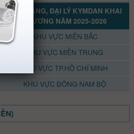
CỬA HÀNG, ĐẠI LÝ KYMDAN KHAI
TRƯƠNG NĂM 2025-2026
KHU VỰC MIỀN BẮC
KHU VỰC MIỀN TRUNG
KHU VỰC TP.HỒ CHÍ MINH
KHU VỰC ĐÔNG NAM BỘ
MỀN)