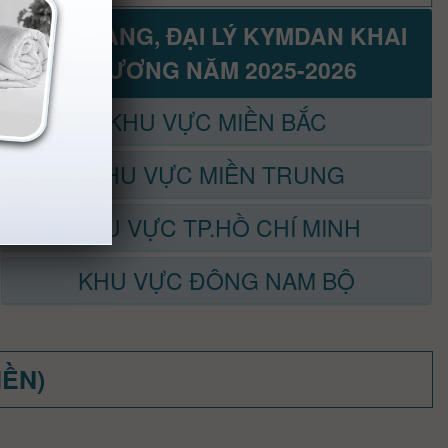
CỬA HÀNG, ĐẠI LÝ KYMDAN KHAI
TRƯƠNG NĂM 2025-2026
KHU VỰC MIỀN BẮC
KHU VỰC MIỀN TRUNG
KHU VỰC TP.HỒ CHÍ MINH
KHU VỰC ĐÔNG NAM BỘ
MỀN)