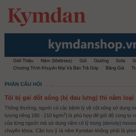
Giới Thiệu
Nệm (Mattress)
Gối
Giường
Sofa
G
Chương Trình Khuyến Mại Và Bán Trả Góp
Bảng Giá
T
PHẦN CÂU HỎI
Tôi bị gai đốt sống (bị đau lưng) thì nằm loại
Thông thường, người có các bệnh lý về cột sống sử dụng loạ
3
lượng riêng 180 - 210 kg/m
) là phù hợp để giữ độ cong tự n
của từng người mà sử dụng
nệm có tỷ trọng (density) mous
chuyên khoa. Cần lưu ý là nệm Kymdan không phải là phươ