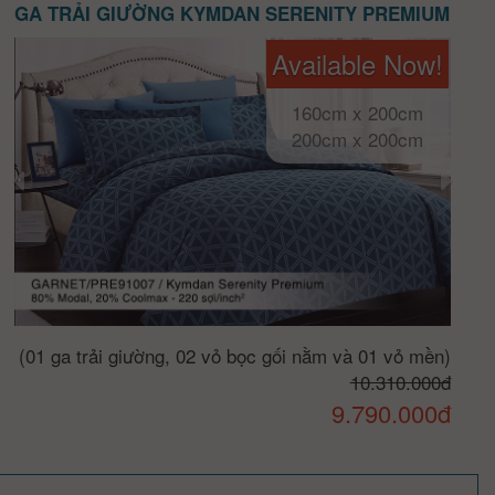
GA TRẢI GIƯỜNG KYMDAN SERENITY PREMIUM
Available Now!
160cm x 200cm
200cm x 200cm
(01 ga trải giường, 02 vỏ bọc gối nằm và 01 vỏ mền)
10.310.000đ
9.790.000đ