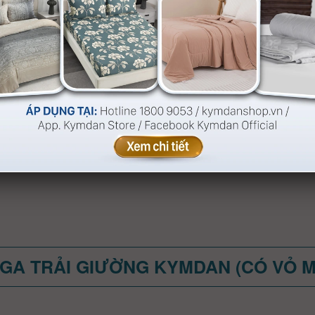
GA TRẢI GIƯỜNG KYMDAN (CÓ VỎ 