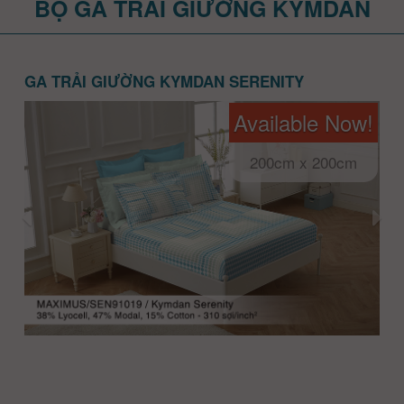
BỘ GA TRẢI GIƯỜNG KYMDAN
GA TRẢI GIƯỜNG KYMDAN SERENITY
Available Now!
200cm x 200cm