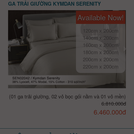
GA TRẢI GIƯỜNG KYMDAN SERENITY
Available Now!
120cm x 200cm
140cm x 200cm
160cm x 200cm
180cm x 200cm
200cm x 200cm
220cm x 200cm
(01 ga trải giường, 02 vỏ bọc gối nằm và 01 vỏ mền)
6.810.000đ
6.460.000đ