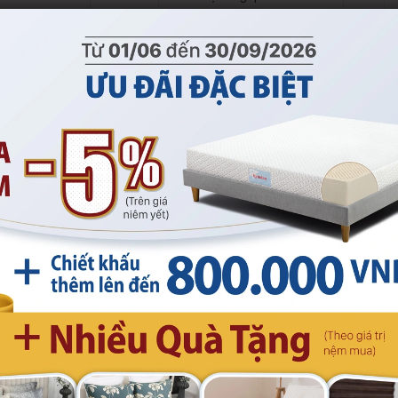
qua thẻ tín dụng (credit
card)
(Xem chi tiết)
970.000
Tìm cửa hàng Kymdan gần
nhất
hế bành, bàn kèm theo)