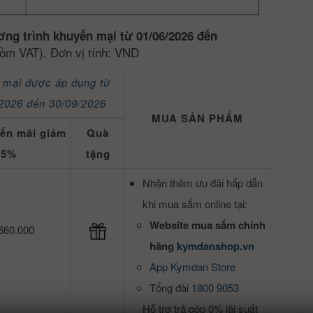
ơng trình khuyến mại từ 01/06/2026 đến
ồm VAT). Đơn vị tính: VND
 mại được áp dụng từ
2026 đến 30/09/2026
MUA SẢN PHẨM
ến mãi giảm
Quà
5%
tặng
Nhận thêm ưu đãi hấp dẫn
khi mua sắm online tại:
Website mua sắm chính
660.000
hãng
kymdanshop.vn
App Kymdan Store
Tổng đài
1800 9053
Hỗ trợ trả góp 0% lãi suất