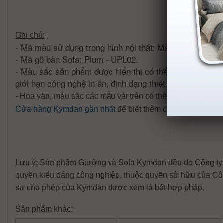
Ghi chú:
- Mã màu sử dụng trong hình nội thất: Màu bọc SOFFK
- Mã gỗ bàn Sofa: Plum - UPL02.
- Màu sắc sản phẩm được hiển thị có thể khác so với t
giới hạn công nghệ in ấn, định dạng thiết bị hiển thị v.v).
- Hoa văn, màu sắc các mẫu vải trên có thể thay đổi theo t
Cửa hàng Kymdan gần nhất
để biết thêm chi tiết.
Lưu ý:
Sản phẩm Giường và Sofa Kymdan đều do Công ty Ky
quyền kiểu dáng công nghiệp, thuộc quyền sở hữu của Cô
sự cho phép của Kymdan được xem là bất hợp pháp.
:
Sản phẩm khác