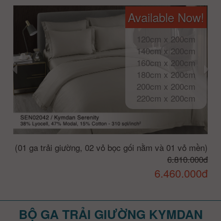
Available Now!
120cm x 200cm
140cm x 200cm
160cm x 200cm
180cm x 200cm
200cm x 200cm
220cm x 200cm
(01 ga trải giường, 02 vỏ bọc gối nằm và 01 vỏ mền)
6.810.000đ
6.460.000đ
BỘ GA TRẢI GIƯỜNG KYMDAN