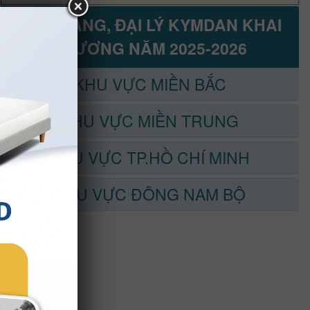
CỬA HÀNG, ĐẠI LÝ KYMDAN KHAI
TRƯƠNG NĂM 2025-2026
KHU VỰC MIỀN BẮC
KHU VỰC MIỀN TRUNG
KHU VỰC TP.HỒ CHÍ MINH
KHU VỰC ĐÔNG NAM BỘ