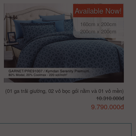
Available Now!
160cm x 200cm
200cm x 200cm
(01 ga trải giường, 02 vỏ bọc gối nằm và 01 vỏ mền)
10.310.000đ
9.790.000đ