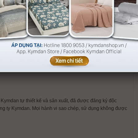
IN KA-A1032.
hực tế (do nhiều yếu tố bao gồm ánh sáng môi trường,
ừng lô sản xuất, khi đặt hàng Quý khách vui lòng
liên hệ
mdan tự thiết kế và sản xuất, đã được đăng ký độc
ng ty Kymdan. Mọi hành vi sao chép, sử dụng không được