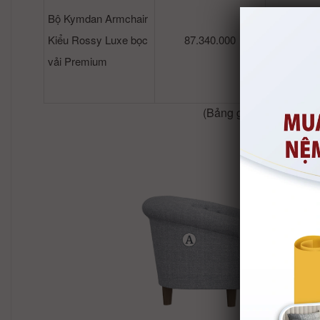
Bộ Kymdan Armchair
Kiểu Rossy Luxe bọc
87.340.000
82.
vải Premium
(Bảng giá trên gồm 2 g