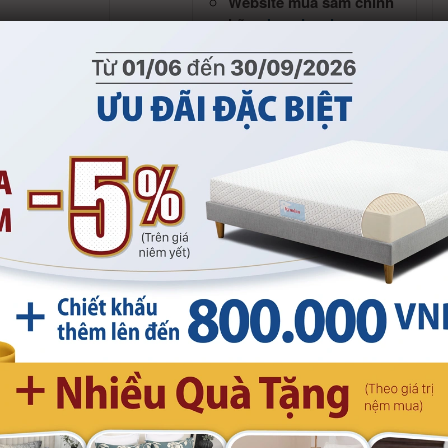
Website mua sắm chính
hãng
kymdanshop.vn
App Kymdan Store
Tổng đài
1800 9053
660.000
Hỗ trợ trả góp 0% lãi suất qua
thẻ tín dụng (credit card)
(Xem chi tiết)
Tìm cửa hàng Kymdan gần
nhất
Gối Kymdan Pillow GO
Gối Kymdan Pillow
TravelMax