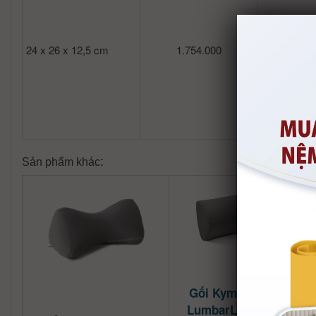
24 x 26 x 12,5 cm
1.754.000
1.
:
Sản phẩm khác
Gối Kymdan Pillow
LumbarLatex Travel