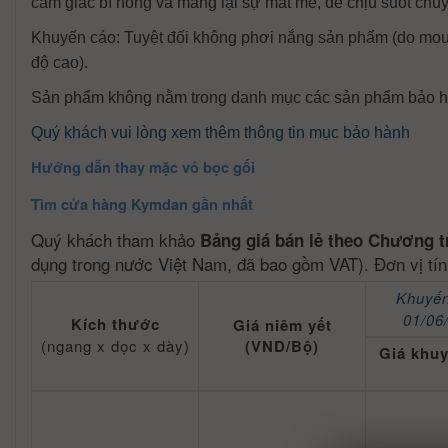
cảm giác bí nóng và mang lại sự mát mẻ, dễ chịu suốt chuy
Khuyến cáo: Tuyệt đối không phơi nắng sản phẩm (do mouss
độ cao).
Sản phẩm không nằm trong danh mục các sản phẩm bảo h
Quý khách vui lòng xem thêm thông tin mục bảo hành
Hướng dẫn thay mặc vỏ bọc gối
Tìm cửa hàng Kymdan gần nhất
Quý khách tham khảo
Bảng giá bán lẻ theo Chương t
dụng trong nước Việt Nam, đã bao gồm VAT). Đơn vị tí
Khuyến
01/06
Kích thước
Giá niêm yết
(ngang x dọc x dày)
(VND/Bộ)
Giá khu