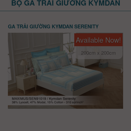
BỘ GA TRẢI GIƯỜNG KYMDAN
GA TRẢI GIƯỜNG KYMDAN SERENITY
Available Now!
200cm x 200cm