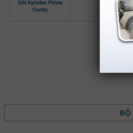
Gối Kymdan Pillow
Comfy
BỘ 