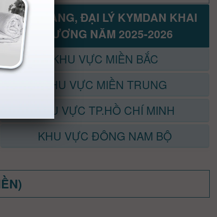
CỬA HÀNG, ĐẠI LÝ KYMDAN KHAI
TRƯƠNG NĂM 2025-2026
KHU VỰC MIỀN BẮC
KHU VỰC MIỀN TRUNG
KHU VỰC TP.HỒ CHÍ MINH
KHU VỰC ĐÔNG NAM BỘ
MỀN)