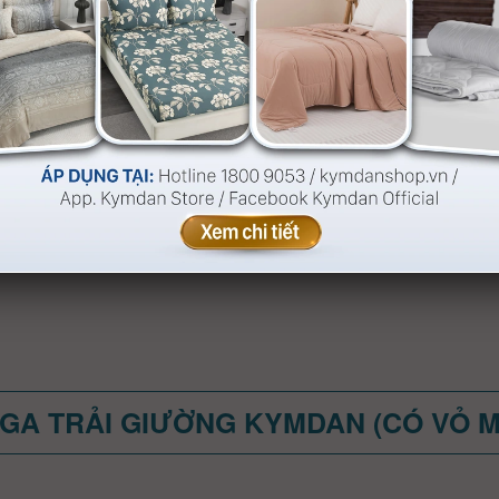
GA TRẢI GIƯỜNG KYMDAN (CÓ VỎ 