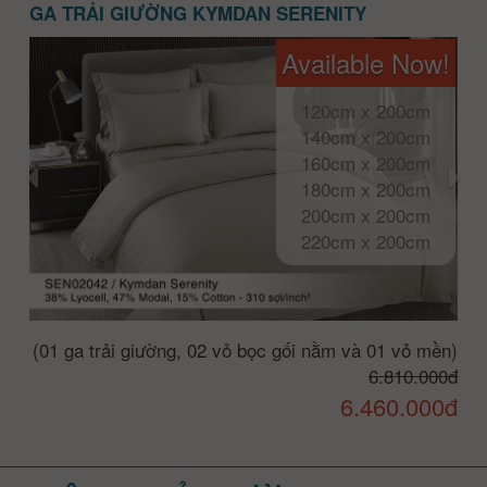
GA TRẢI GIƯỜNG KYMDAN SERENITY
Available Now!
120cm x 200cm
140cm x 200cm
160cm x 200cm
180cm x 200cm
200cm x 200cm
220cm x 200cm
(01 ga trải giường, 02 vỏ bọc gối nằm và 01 vỏ mền)
6.810.000đ
6.460.000đ