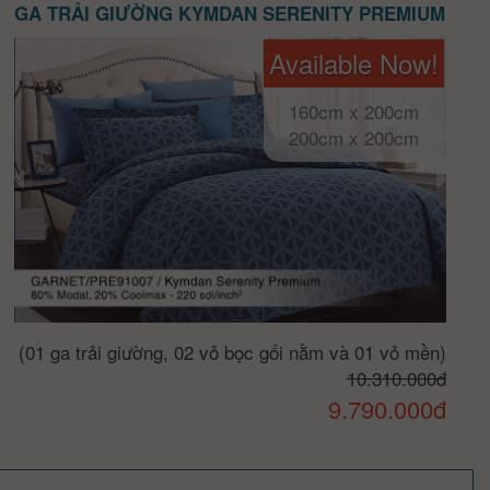
GA TRẢI GIƯỜNG KYMDAN SERENITY PREMIUM
Available Now!
160cm x 200cm
200cm x 200cm
(01 ga trải giường, 02 vỏ bọc gối nằm và 01 vỏ mền)
10.310.000đ
9.790.000đ