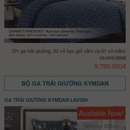
(01 ga trải giường, 02 vỏ bọc gối nằm và 01 vỏ mền)
10.310.000đ
9.790.000đ
BỘ GA TRẢI GIƯỜNG KYMDAN
GA TRẢI GIƯỜNG KYMDAN LAVISH
Available Now!
120cm x 200cm