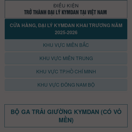
CỬA HÀNG, ĐẠI LÝ KYMDAN KHAI TRƯƠNG NĂM
2025-2026
KHU VỰC MIỀN BẮC
KHU VỰC MIỀN TRUNG
KHU VỰC TP.HỒ CHÍ MINH
KHU VỰC ĐÔNG NAM BỘ
BỘ GA TRẢI GIƯỜNG KYMDAN (CÓ VỎ
MỀN)