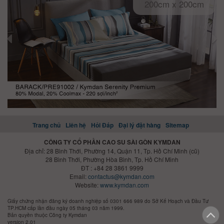
200cm x 200cm
Trang chủ
Liên hệ
Hỏi Đáp
Đại lý đặt hàng
Sitemap
CÔNG TY CỔ PHẦN CAO SU SÀI GÒN KYMDAN
Địa chỉ: 28 Bình Thới, Phường 14, Quận 11, Tp. Hồ Chí Minh (cũ)
28 Bình Thới, Phường Hòa Bình, Tp. Hồ Chí Minh
ĐT : +84 28 3861 9999
Email:
contactus@kymdan.com
Website:
www.kymdan.com
Giấy chứng nhận đăng ký doanh nghiệp số 0301 666 989 do Sở Kế Hoạch và Đầu Tư
TP.HCM cấp lần đầu ngày 05 tháng 03 năm 1999.
Bản quyền thuộc Công ty Kymdan
version 2.01