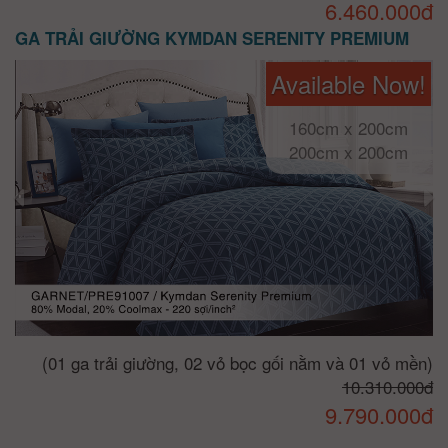
6.460.000đ
GA TRẢI GIƯỜNG KYMDAN SERENITY PREMIUM
Available Now!
160cm x 200cm
200cm x 200cm
(01 ga trải giường, 02 vỏ bọc gối nằm và 01 vỏ mền)
10.310.000đ
9.790.000đ