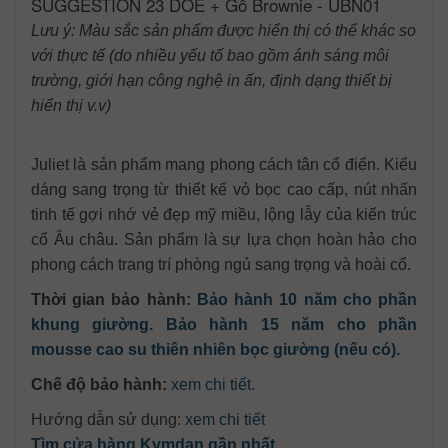
SUGGESTION 23 DOE + Gỗ Brownie - UBN01
Lưu ý: Màu sắc sản phẩm được hiển thị có thể khác so
với thực tế (do nhiều yếu tố bao gồm ánh sáng môi
trường, giới hạn công nghệ in ấn, định dạng thiết bị
hiển thị v.v)
Juliet là sản phẩm mang phong cách tân cổ điển. Kiểu
dáng sang trọng từ thiết kế vỏ bọc cao cấp, nút nhấn
tinh tế gợi nhớ vẻ đẹp mỹ miều, lộng lẫy của kiến trúc
cổ Âu châu. Sản phẩm là sự lựa chọn hoàn hảo cho
phong cách trang trí phòng ngủ sang trọng và hoài cổ.
Thời gian bảo hành:
Bảo hành 10 năm cho phần
khung giường. Bảo hành 15 năm cho phần
mousse cao su thiên nhiên bọc giường (nếu có).
Chế độ bảo hành:
xem chi tiết
.
Hướng dẫn sử dụng:
xem chi tiết
Tìm cửa hàng Kymdan gần nhất