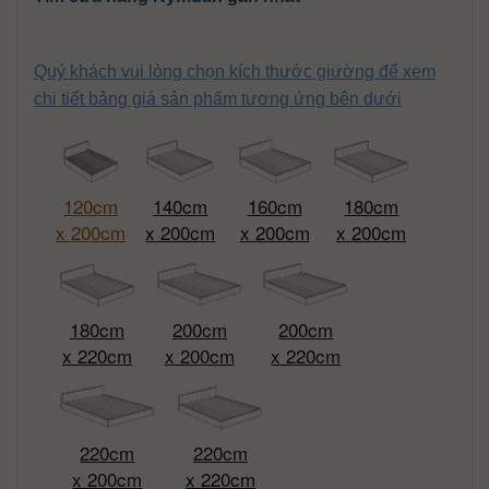
Quý khách vui lòng chọn kích thước giường để xem
chi tiết bảng giá sản phẩm tương ứng bên dưới
120cm
140cm
160cm
180cm
x 200cm
x 200cm
x 200cm
x 200cm
180cm
200cm
200cm
x 220cm
x 200cm
x 220cm
220cm
220cm
x 200cm
x 220cm